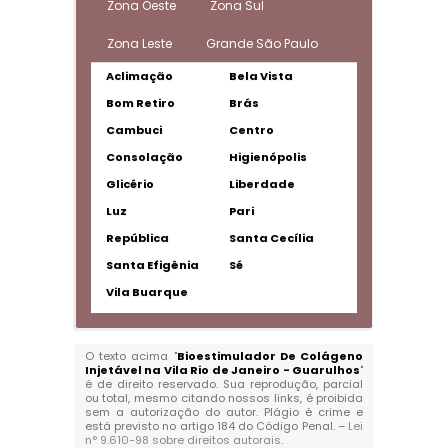
Zona Oeste
Zona Sul
Zona Leste
Grande São Paulo
Aclimação
Bela Vista
Bom Retiro
Brás
Cambuci
Centro
Consolação
Higienópolis
Glicério
Liberdade
Luz
Pari
República
Santa Cecília
Santa Efigênia
Sé
Vila Buarque
O texto acima "
Bioestimulador De Colágeno
Injetável na Vila Rio de Janeiro - Guarulhos
"
é de direito reservado. Sua reprodução, parcial
ou total, mesmo citando nossos links, é proibida
sem a autorização do autor. Plágio é crime e
está previsto no artigo 184 do Código Penal. –
Lei
n° 9.610-98 sobre direitos autorais
.