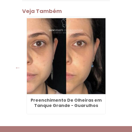
Veja Também
 Preço
Preenchimento De Olheiras em
Valor 
hos
Tanque Grande - Guarulhos
Bo