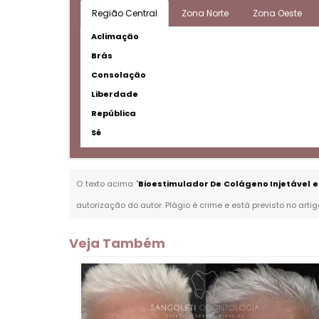
Região Central
Zona Norte
Zona Oeste
Aclimação
Brás
Consolação
Liberdade
República
Sé
O texto acima "
Bioestimulador De Colágeno Injetável e
autorização do autor. Plágio é crime e está previsto no arti
Veja Também