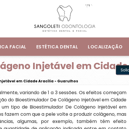
ICA FACIAL
ESTÉTICA DENTAL
LOCALIZAÇÃO
ágeno Injetável em Cidade 
Sol
jetável em Cidade Aracília - Guarulhos
ualmente, variando de 1 a 3 sessões. Os efeitos começam
ação do Bioestimulador De Colágeno Injetável em Cidade
de um tipo de Bioestimulador De Colágeno Injetável em
s fazem com que a pele volte a produzir colágeno, mas
tâncias, algumas, por exemplo, também têm efeito
e quantidade de aplicação indicada entre em contato