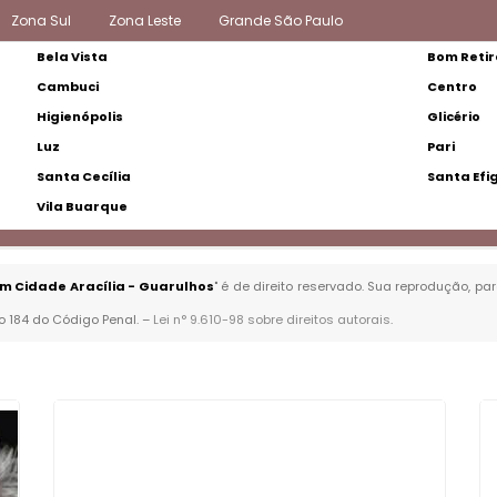
Zona Sul
Zona Leste
Grande São Paulo
Bela Vista
Bom Retir
Cambuci
Centro
Higienópolis
Glicério
Luz
Pari
Santa Cecília
Santa Efi
Vila Buarque
m Cidade Aracília - Guarulhos
" é de direito reservado. Sua reprodução, pa
go 184 do Código Penal. –
Lei n° 9.610-98 sobre direitos autorais
.