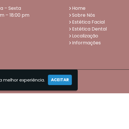
a – Sexta
Home
am – 18:00 pm
Sobre Nós
Estética Facial
Estética Dental
Localização
Informações
a melhor experiência.
ACEITAR