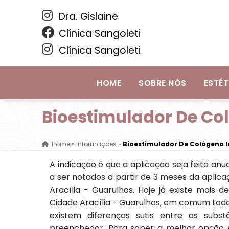
Dra. Gislaine
Clínica Sangoleti
Clínica Sangoleti
HOME
SOBRE NÓS
ESTÉT
Bioestimulador De Col
Home
»
Informações
»
Bioestimulador De Colágeno In
A indicação é que a aplicação seja feita an
a ser notados a partir de 3 meses da aplic
Aracília - Guarulhos. Hoje já existe mais 
Cidade Aracília - Guarulhos, em comum todo
existem diferenças sutis entre as subs
preenchedor. Para saber a melhor opção 