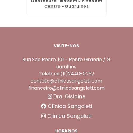
im -
Dentadura Fixa com 2 Pinos em
Remov
Centro - Guarulhos
VISITE-NOS
Rua São Pedro, 101 - Ponte Grande / G
uarulhos
Telefone:(11)2440-0252
contato@clinicasangoleti.com
financeiro@clinicasangoleti.com
Dra. Gislaine
Clínica Sangoleti
Clínica Sangoleti
HORÁRIOS