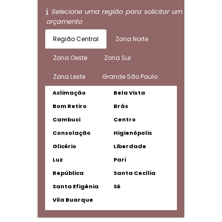
Selecione uma região para solicitar um
orçamento
Região Central
Zona Norte
Zona Oeste
Zona Sul
Zona Leste
Grande São Paulo
Aclimação
Bela Vista
Bom Retiro
Brás
Cambuci
Centro
Consolação
Higienópolis
Glicério
Liberdade
Luz
Pari
República
Santa Cecília
Santa Efigênia
Sé
Vila Buarque