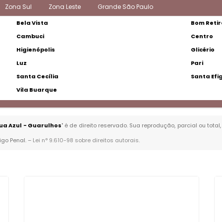
Zona Sul
Zona Leste
Grande São Paulo
Bela Vista
Bom Retir
Cambuci
Centro
Higienópolis
Glicério
Luz
Pari
Santa Cecília
Santa Efi
Vila Buarque
ua Azul - Guarulhos
" é de direito reservado. Sua reprodução, parcial ou tot
igo Penal. –
Lei n° 9.610-98 sobre direitos autorais
.