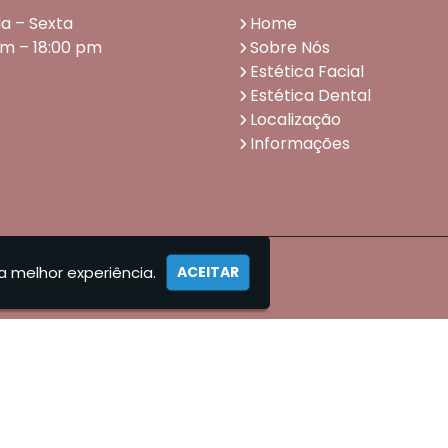
a – Sexta
Home
am – 18:00 pm
Sobre Nós
Estética Facial
Estética Dental
Localização
Informações
a melhor experiência.
ACEITAR