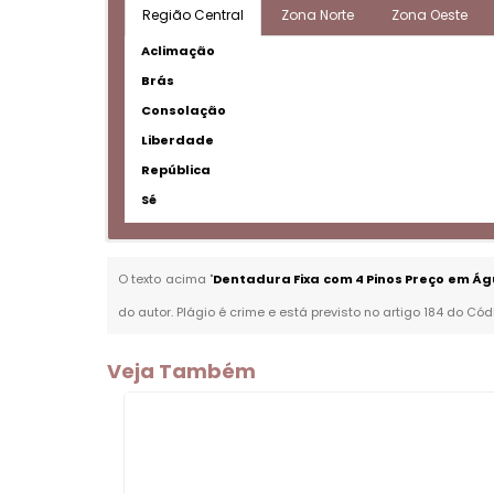
Região Central
Zona Norte
Zona Oeste
Aclimação
Brás
Consolação
Liberdade
República
Sé
O texto acima "
Dentadura Fixa com 4 Pinos Preço em Ág
do autor. Plágio é crime e está previsto no artigo 184 do Cód
Veja Também