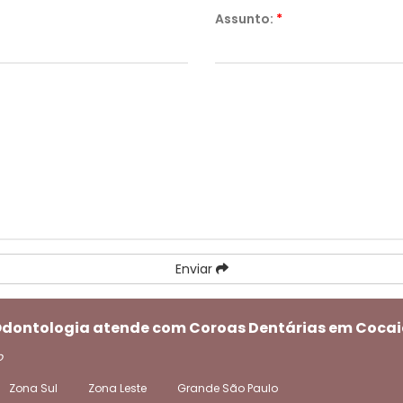
Assunto:
*
Enviar
 Odontologia atende com Coroas Dentárias em Cocai
o
Zona Sul
Zona Leste
Grande São Paulo