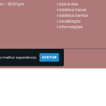
am – 18:00 pm
Sobre Nós
Estética Facial
Estética Dental
Localização
Informações
a melhor experiência.
ACEITAR