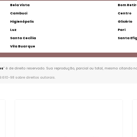
Bela Vista
Bom Retir
Cambuci
Centro
Higienópolis
Glicério
Luz
Pari
Santa Cecília
Santa Efi
Vila Buarque
os
" é de direito reservado. Sua reprodução, parcial ou total, mesmo citando n
 9.610-98 sobre direitos autorais
.