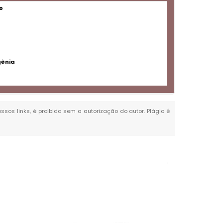
o
gênia
ossos links, é proibida sem a autorização do autor. Plágio é