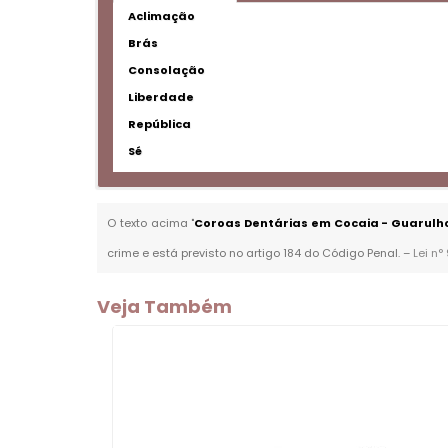
Aclimação
Brás
Consolação
Liberdade
República
Sé
O texto acima "
Coroas Dentárias em Cocaia - Guarulh
crime e está previsto no artigo 184 do Código Penal. –
Lei n°
Veja Também