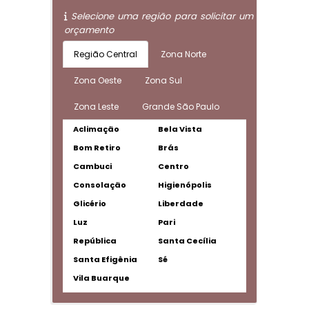
Selecione uma região para solicitar um
orçamento
Região Central
Zona Norte
Zona Oeste
Zona Sul
Zona Leste
Grande São Paulo
Aclimação
Bela Vista
Bom Retiro
Brás
Cambuci
Centro
Consolação
Higienópolis
Glicério
Liberdade
Luz
Pari
República
Santa Cecília
Santa Efigênia
Sé
Vila Buarque