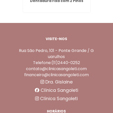
nço -
Dentadura Fixa com 2 Pinos
Prote
VISITE-NOS
Rua São Pedro, 101 - Ponte Grande / G
uarulhos
Telefone:(11)2440-0252
contato@clinicasangoleti.com
financeiro@clinicasangoleti.com
Dra. Gislaine
Clínica Sangoleti
Clínica Sangoleti
HORÁRIOS