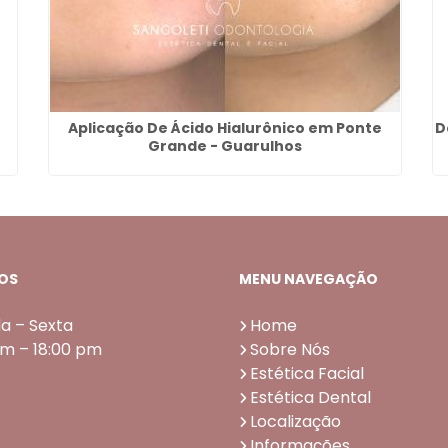
Aplicação De Ácido Hialurônico em Ponte
D
Grande - Guarulhos
OS
MENU NAVEGAÇÃO
a – Sexta
Home
am – 18:00 pm
Sobre Nós
Estética Facial
Estética Dental
Localização
Informações