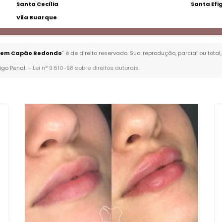
Santa Cecília
Santa Efi
Vila Buarque
to em Capão Redondo
" é de direito reservado. Sua reprodução, parcial ou tot
igo Penal. –
Lei n° 9.610-98 sobre direitos autorais
.