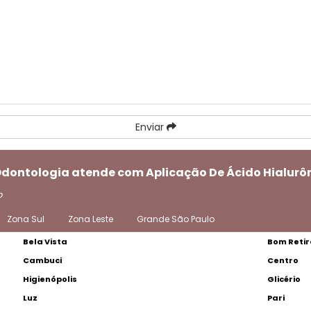
Enviar
 Odontologia atende com Aplicação De Ácido Hialur
o
Zona Sul
Zona Leste
Grande São Paulo
Bela Vista
Bom Retir
Cambuci
Centro
Higienópolis
Glicério
Luz
Pari