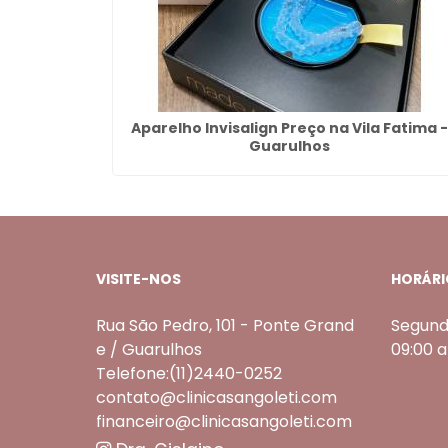
CAP -
Aparelho Invisalign Preço na Vila Fatima -
Guarulhos
VISITE-NOS
HORÁRI
Rua São Pedro, 101 - Ponte Grand
Segund
e / Guarulhos
09:00 
Telefone:(11)2440-0252
contato@clinicasangoleti.com
financeiro@clinicasangoleti.com