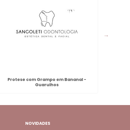
Protese com Grampo em Bananal -
Preenchim
Guarulhos
no
NOVIDADES