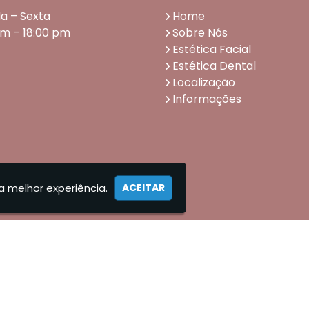
a – Sexta
Home
am – 18:00 pm
Sobre Nós
Estética Facial
Estética Dental
Localização
Informações
a melhor experiência.
ACEITAR