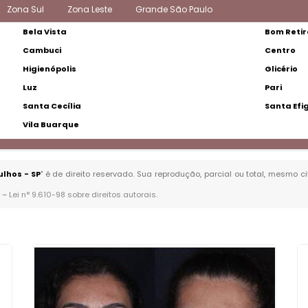
Zona Sul
Zona Leste
Grande São Paulo
Bela Vista
Bom Retir
Cambuci
Centro
Higienópolis
Glicério
Luz
Pari
Santa Cecília
Santa Efi
Vila Buarque
lhos - SP
" é de direito reservado. Sua reprodução, parcial ou total, mesmo c
. –
Lei n° 9.610-98 sobre direitos autorais
.