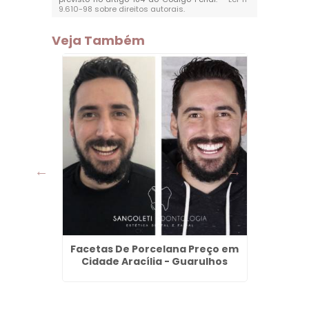
9.610-98 sobre direitos autorais
.
Veja Também
m Água
Facetas De Porcelana Preço em
Limpe
Cidade Aracília - Guarulhos