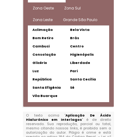
Zona Oeste
Zona Sul
Zona Leste
Grande São Paulo
Aclimação
Bela Vista
Bom Retiro
Brás
Cambuci
Centro
Consolação
Higienópolis
Glicério
Liberdade
Luz
Pari
República
Santa Cecília
Santa Efigênia
Sé
Vila Buarque
O texto acima "
Aplicação De Ácido
Hialurônico em Interlagos
" é de direito
reservado. Sua reprodução, parcial ou total,
mesmo citando nossos links, é proibida sem a
autorização do autor. Plágio é crime e está
previsto no artigo 184 do Código Penal. –
Lei n°