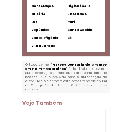
Consolação
Higienópolis
Glicério
Liberdade
Luz
Pari
República
Santa Cecília
Santa Efigênia
Sé
Vila Buarque
O texto acima "
Protese Dentaria de Grampo
em Itaim - Guarulhos
" é de direito reservado.
Sua reprodução, parcial ou total, mesmo citando
nossos links, é proibida sem a autorização do
autor. Plágio é crime e está previsto no artigo 184
do Código Penal. –
Lei n° 9.610-98 sobre direitos
autorais
.
Veja Também