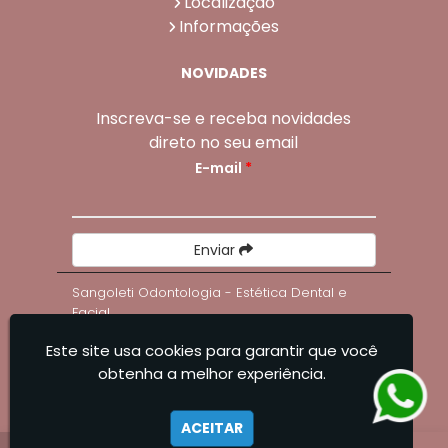
Localização
Informações
NOVIDADES
Inscreva-se e receba novidades
direto no seu email
E-mail
*
Enviar
Sangoleti Odontologia - Estética Dental e
Facial
Este site usa cookies para garantir que você
obtenha a melhor experiência.
ACEITAR