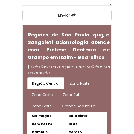
Enviar
Regiões de São Paulo que a
Sangoleti Odontologia atende
com Protese Dentaria de
Grampo em Itaim - Guarulhos
Selecione uma região para solicitar um
orçamento
Região Central
Zona Norte
Zona Oeste
Zona Sul
Zona Leste
Grande São Paulo
Aclimação
Bela Vista
Bom Retiro
Brás
Cambuci
Centro