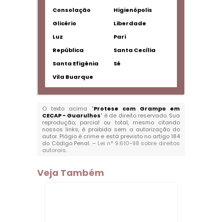
Consolação
Higienópolis
Glicério
Liberdade
Luz
Pari
República
Santa Cecília
Santa Efigênia
Sé
Vila Buarque
O texto acima "
Protese com Grampo em
CECAP - Guarulhos
" é de direito reservado. Sua
reprodução, parcial ou total, mesmo citando
nossos links, é proibida sem a autorização do
autor. Plágio é crime e está previsto no artigo 184
do Código Penal. –
Lei n° 9.610-98 sobre direitos
autorais
.
Veja Também