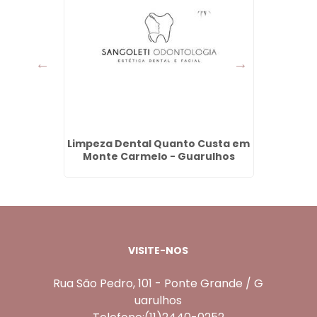
m Parque
Limpeza Dental Quanto Custa em
Valo
hos
Monte Carmelo - Guarulhos
Por
VISITE-NOS
Rua São Pedro, 101 - Ponte Grande / G
uarulhos