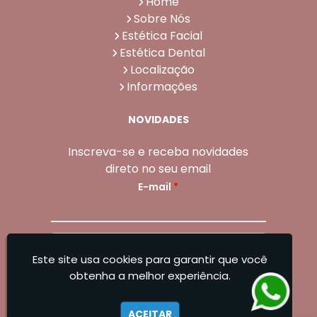
Home
Sobre Nós
Estética Facial
Estética Dental
Localização
Informações
NOVIDADES
Inscreva-se e receba novidades
direto no seu email
E-mail
*
Enviar
Este site usa cookies para garantir que você
Sangoleti Odontologia - Estética Dental e
obtenha a melhor experiência.
Facial
ACEITAR