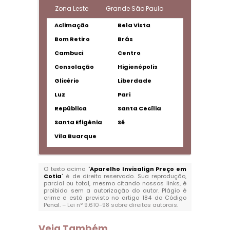
Zona Leste
Grande São Paulo
Aclimação
Bela Vista
Bom Retiro
Brás
Cambuci
Centro
Consolação
Higienópolis
Glicério
Liberdade
Luz
Pari
República
Santa Cecília
Santa Efigênia
Sé
Vila Buarque
O texto acima "
Aparelho Invisalign Preço em
Cotia
" é de direito reservado. Sua reprodução,
parcial ou total, mesmo citando nossos links, é
proibida sem a autorização do autor. Plágio é
crime e está previsto no artigo 184 do Código
Penal. –
Lei n° 9.610-98 sobre direitos autorais
.
Veja Também