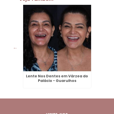
ço em
Lente Nos Dentes em Várzea do
Jaqu
ulhos
Palácio - Guarulhos
Tra