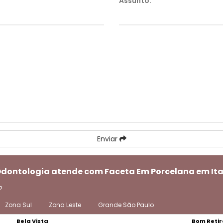
Assunto:
*
Enviar
 Odontologia atende com Faceta Em Porcelana em It
o
Zona Sul
Zona Leste
Grande São Paulo
Bela Vista
Bom Retir