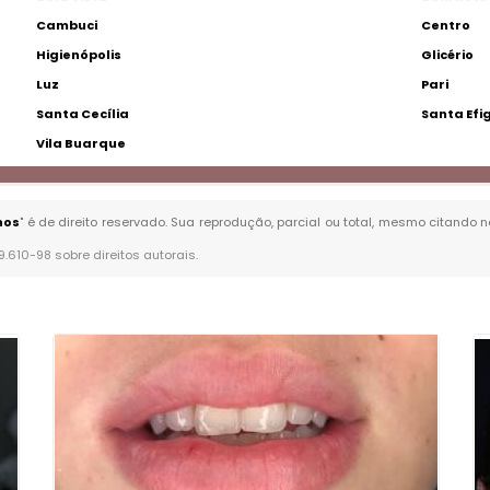
Cambuci
Centro
Higienópolis
Glicério
Luz
Pari
Santa Cecília
Santa Efi
Vila Buarque
hos
" é de direito reservado. Sua reprodução, parcial ou total, mesmo citando n
 9.610-98 sobre direitos autorais
.