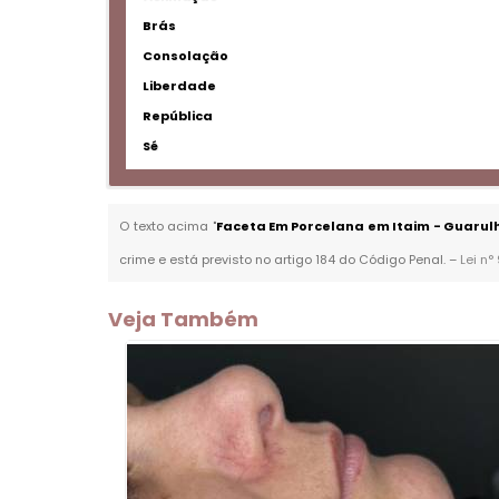
Brás
Consolação
Liberdade
República
Sé
O texto acima "
Faceta Em Porcelana em Itaim - Guarul
crime e está previsto no artigo 184 do Código Penal. –
Lei n°
Veja Também