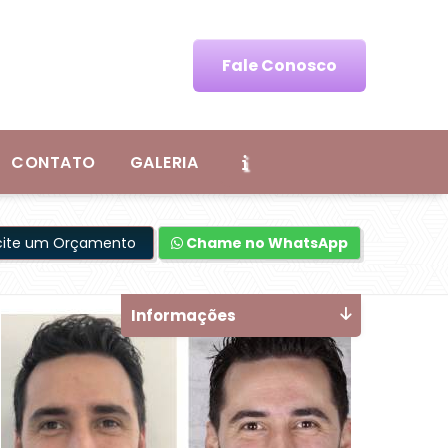
Fale Conosco
CONTATO
GALERIA
icite um Orçamento
Chame no WhatsApp
Informações