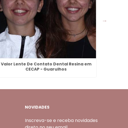
Valor Lente De Contato Dental Resina em
Denta
CECAP - Guarulhos
NOVIDADES
Inscreva-se e receba novidades
direto no seu email