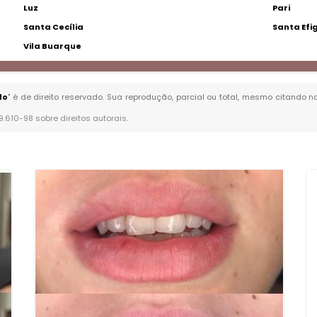
Luz
Pari
Santa Cecília
Santa Efi
Vila Buarque
lo
" é de direito reservado. Sua reprodução, parcial ou total, mesmo citando n
 9.610-98 sobre direitos autorais
.