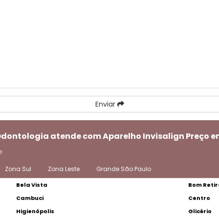
Enviar
 Odontologia atende com Aparelho Invisalign Preço 
o
Zona Sul
Zona Leste
Grande São Paulo
Bela Vista
Bom Retir
Cambuci
Centro
Higienópolis
Glicério