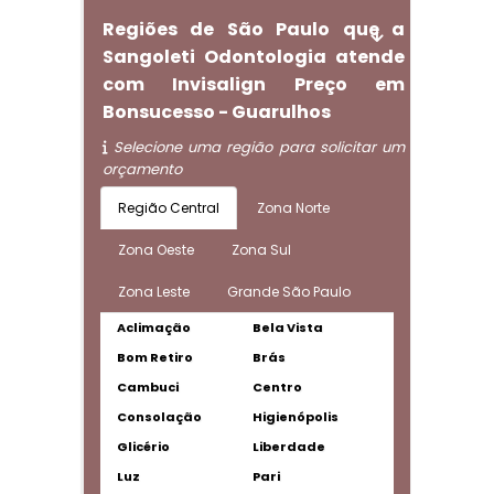
Regiões de São Paulo que a
Sangoleti Odontologia atende
com Invisalign Preço em
Bonsucesso - Guarulhos
Selecione uma região para solicitar um
orçamento
Região Central
Zona Norte
Zona Oeste
Zona Sul
Zona Leste
Grande São Paulo
Aclimação
Bela Vista
Bom Retiro
Brás
Cambuci
Centro
Consolação
Higienópolis
Glicério
Liberdade
Luz
Pari