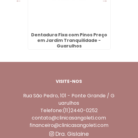
io de
Dentadura Fixa com Pinos Preço
Har
s
em Jardim Tranquilidade -
Guarulhos
VISITE-NOS
Rua São Pedro, 101 - Ponte Grande / G
uarulhos
Telefone:(11)2440-0252
contato@clinicasangoleti.com
financeiro@clinicasangoleti.com
Dra. Gislaine