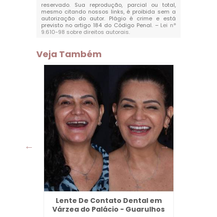
reservado. Sua reprodução, parcial ou total,
mesmo citando nossos links, é proibida sem a
autorização do autor. Plágio é crime e está
previsto no artigo 184 do Código Penal. –
Lei n°
9.610-98 sobre direitos autorais
.
Veja Também
Itaim -
Lente De Contato Dental em
D
Várzea do Palácio - Guarulhos