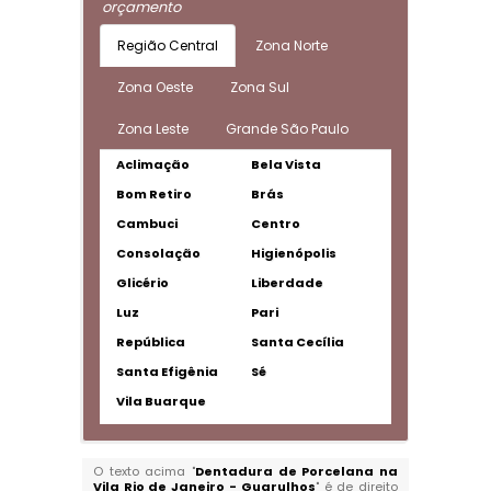
orçamento
Região Central
Zona Norte
Zona Oeste
Zona Sul
Zona Leste
Grande São Paulo
Aclimação
Bela Vista
Bom Retiro
Brás
Cambuci
Centro
Consolação
Higienópolis
Glicério
Liberdade
Luz
Pari
República
Santa Cecília
Santa Efigênia
Sé
Vila Buarque
O texto acima "
Dentadura de Porcelana na
Vila Rio de Janeiro - Guarulhos
" é de direito