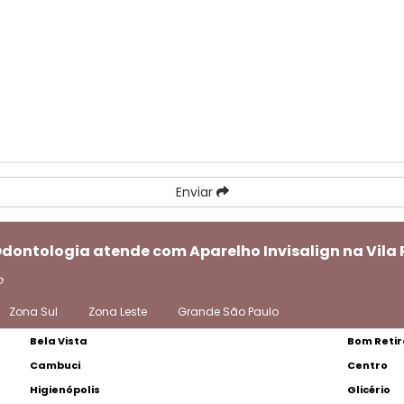
Enviar
Odontologia atende com Aparelho Invisalign na Vila
o
Zona Sul
Zona Leste
Grande São Paulo
Bela Vista
Bom Retir
Cambuci
Centro
Higienópolis
Glicério