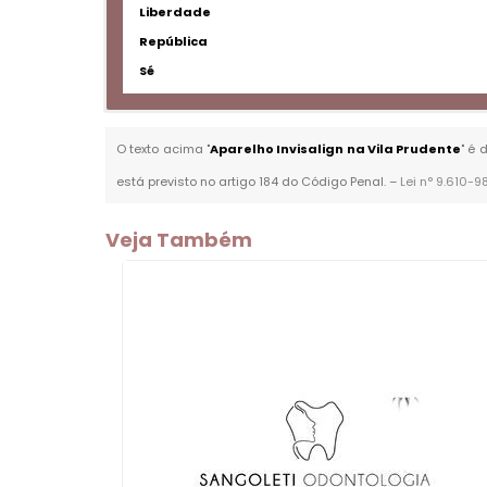
Liberdade
República
Sé
O texto acima "
Aparelho Invisalign na Vila Prudente
" é 
está previsto no artigo 184 do Código Penal. –
Lei n° 9.610-9
Veja Também