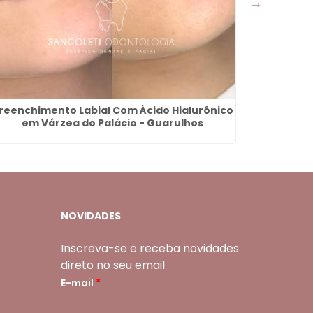
reenchimento Labial Com Ácido Hialurônico
Dentad
em Várzea do Palácio - Guarulhos
NOVIDADES
Inscreva-se e receba novidades
direto no seu email
E-mail
*