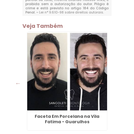
proibida sem a autorização do autor. Plágio é
crime e está previsto no artigo 184 do Código
Penal. –
Lei n° 9.610-98 sobre direitos autorais
.
Veja Também
or
Faceta Em Porcelana na Vila
Dent
Fatima - Guarulhos