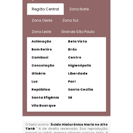
Região Central
Zona Norte
Zona Oeste
Zona Sul
Zona Leste
Grande São Paulo
Aclimação
Bela Vista
Bom Retiro
Brás
Cambuci
Centro
Consolação
Higienópolis
Glicério
Liberdade
Luz
Pari
República
Santa Cecília
Santa Efigênia
Sé
Vila Buarque
O texto acima "
Ácido Hialurônico Nariz no Alto
Tietê
" é de direito reservado. Sua reprodução,
parcial ou total, mesmo citando nossos links, é