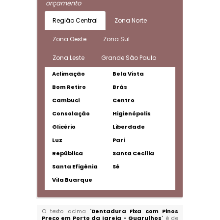
orçamento
Região Central
Zona Norte
Zona Oeste
Zona Sul
Zona Leste
Grande São Paulo
Aclimação
Bela Vista
Bom Retiro
Brás
Cambuci
Centro
Consolação
Higienópolis
Glicério
Liberdade
Luz
Pari
República
Santa Cecília
Santa Efigênia
Sé
Vila Buarque
O texto acima "
Dentadura Fixa com Pinos
Preço em Porto da Igreja - Guarulhos
" é de