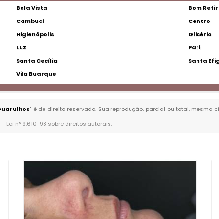
Bela Vista
Bom Retir
Cambuci
Centro
Higienópolis
Glicério
Luz
Pari
Santa Cecília
Santa Efi
Vila Buarque
Guarulhos
" é de direito reservado. Sua reprodução, parcial ou total, mesmo c
. –
Lei n° 9.610-98 sobre direitos autorais
.