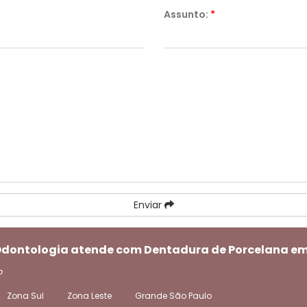
Assunto:
*
Enviar
 Odontologia atende com Dentadura de Porcelana em
o
Zona Sul
Zona Leste
Grande São Paulo