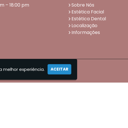
am – 18:00 pm
Sobre Nós
Estética Facial
Estética Dental
Localização
Informações
a melhor experiência.
ACEITAR