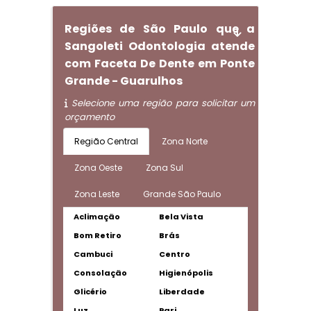
Regiões de São Paulo que a
Sangoleti Odontologia atende
com Faceta De Dente em Ponte
Grande - Guarulhos
Selecione uma região para solicitar um
orçamento
Região Central
Zona Norte
Zona Oeste
Zona Sul
Zona Leste
Grande São Paulo
Aclimação
Bela Vista
Bom Retiro
Brás
Cambuci
Centro
Consolação
Higienópolis
Glicério
Liberdade
Luz
Pari