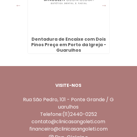
 Monte
Dentadura de Encaixe com Dois
Aparel
s
Pinos Preço em Porto da Igreja -
Guarulhos
VISITE-NOS
Rua São Pedro, 101 - Ponte Grande / G
uarulhos
Telefone:(11)2440-0252
contato@clinicasangoleti.com
financeiro@clinicasangoleti.com