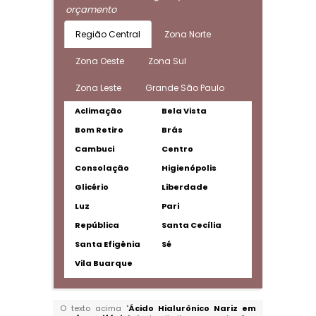
orçamento
Região Central
Zona Norte
Zona Oeste
Zona Sul
Zona Leste
Grande São Paulo
Aclimação
Bela Vista
Bom Retiro
Brás
Cambuci
Centro
Consolação
Higienópolis
Glicério
Liberdade
Luz
Pari
República
Santa Cecília
Santa Efigênia
Sé
Vila Buarque
O texto acima "
Ácido Hialurônico Nariz em