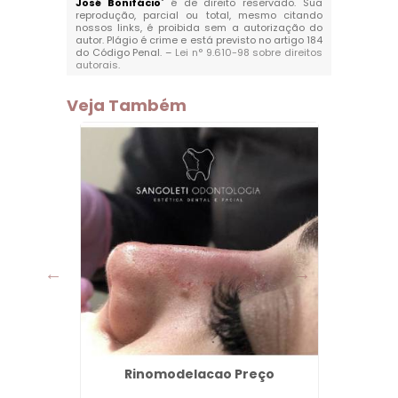
José Bonifácio
" é de direito reservado. Sua
reprodução, parcial ou total, mesmo citando
nossos links, é proibida sem a autorização do
autor. Plágio é crime e está previsto no artigo 184
do Código Penal. –
Lei n° 9.610-98 sobre direitos
autorais
.
Veja Também
hata -
Rinomodelacao Preço
Invis