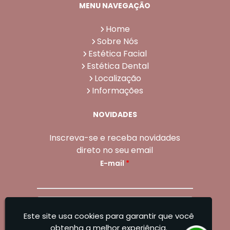
MENU NAVEGAÇÃO
Home
Sobre Nós
Estética Facial
Estética Dental
Localização
Informações
NOVIDADES
Inscreva-se e receba novidades
direto no seu email
E-mail
*
Enviar
Este site usa cookies para garantir que você
Sangoleti Odontologia - Estética Dental e
obtenha a melhor experiência.