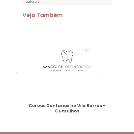
autorais
.
Veja Também
orro
Coroas Dentárias na Vila Barros -
Lentes
s
Guarulhos