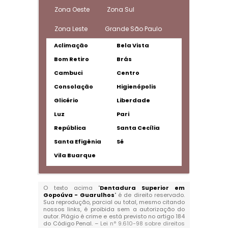
Zona Oeste
Zona Sul
Zona Leste
Grande São Paulo
Aclimação
Bela Vista
Bom Retiro
Brás
Cambuci
Centro
Consolação
Higienópolis
Glicério
Liberdade
Luz
Pari
República
Santa Cecília
Santa Efigênia
Sé
Vila Buarque
O texto acima "
Dentadura Superior em
Gopoúva - Guarulhos
" é de direito reservado.
Sua reprodução, parcial ou total, mesmo citando
nossos links, é proibida sem a autorização do
autor. Plágio é crime e está previsto no artigo 184
do Código Penal. –
Lei n° 9.610-98 sobre direitos