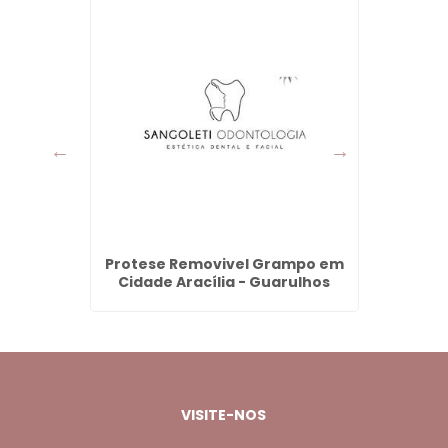
 João -
Protese Removivel Grampo em
Valor
Cidade Aracília - Guarulhos
Res
VISITE-NOS