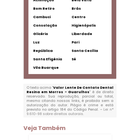
Aclimação
Bela Vista
Bom Retiro
Brás
Cambuci
Centro
Consolação
Higienópolis
Glicério
Liberdade
Luz
Pari
República
Santa Cecília
Santa Efigênia
Sé
Vila Buarque
O texto acima "
Valor Lente De Contato Dental
Resina em Morros - Guarulhos
" é de direito
reservado. Sua reprodução, parcial ou total,
mesmo citando nossos links, é proibida sem a
autorização do autor. Plágio é crime e está
previsto no artigo 184 do Código Penal. –
Lei n°
9.610-98 sobre direitos autorais
.
Veja Também