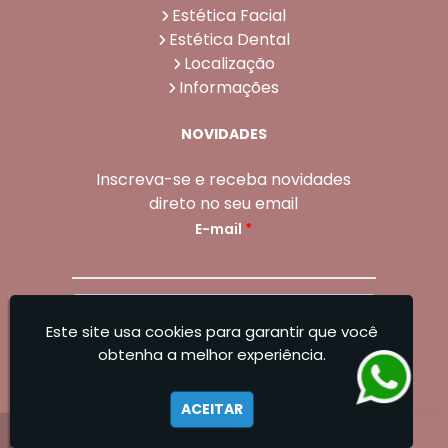
Estética Facial
Estética Dental
Localização
Informações
NOVIDADES
Inscreva-se e receba novidades
direto no seu email
E-mail
*
Enviar
Este site usa cookies para garantir que você
Sangoleti Odontologia - Estética Dental e
obtenha a melhor experiência.
Facial
ACEITAR