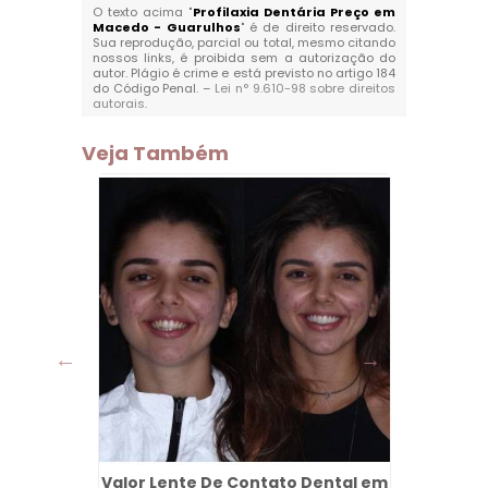
O texto acima "
Profilaxia Dentária Preço em
Macedo - Guarulhos
" é de direito reservado.
Sua reprodução, parcial ou total, mesmo citando
nossos links, é proibida sem a autorização do
autor. Plágio é crime e está previsto no artigo 184
do Código Penal. –
Lei n° 9.610-98 sobre direitos
autorais
.
Veja Também
arulhos
Valor Lente De Contato Dental em
Limpez