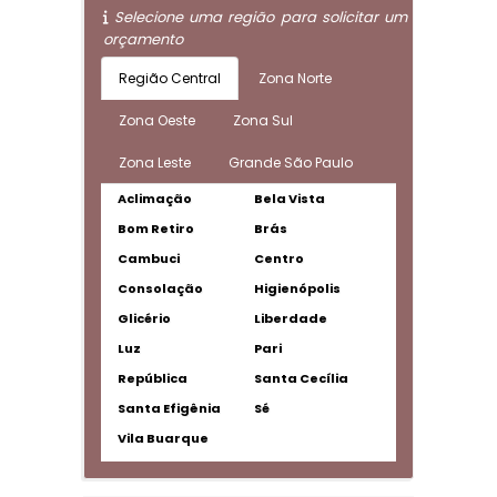
Selecione uma região para solicitar um
orçamento
Região Central
Zona Norte
Zona Oeste
Zona Sul
Zona Leste
Grande São Paulo
Aclimação
Bela Vista
Bom Retiro
Brás
Cambuci
Centro
Consolação
Higienópolis
Glicério
Liberdade
Luz
Pari
República
Santa Cecília
Santa Efigênia
Sé
Vila Buarque