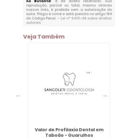
no Butantã
" é de direito reservado. Sua
reprodução, parcial ou total, mesmo citando
nossos links, é proibida sem a autorização do
autor. Plágio é crime e está previsto no artigo 184
do Código Penal. –
Lei n° 9.610-98 sobre direitos
autorais
.
Veja Também
usta na
Valor de Profilaxia Dental em
Dent
rulhos
Taboão - Guarulhos
Tár