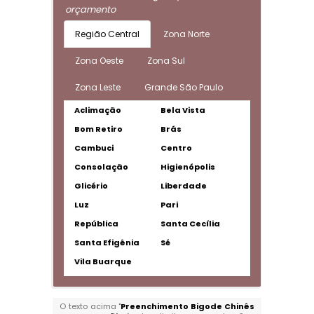
orçamento
Região Central
Zona Norte
Zona Oeste
Zona Sul
Zona Leste
Grande São Paulo
Aclimação
Bela Vista
Bom Retiro
Brás
Cambuci
Centro
Consolação
Higienópolis
Glicério
Liberdade
Luz
Pari
República
Santa Cecília
Santa Efigênia
Sé
Vila Buarque
O texto acima "
Preenchimento Bigode Chinês