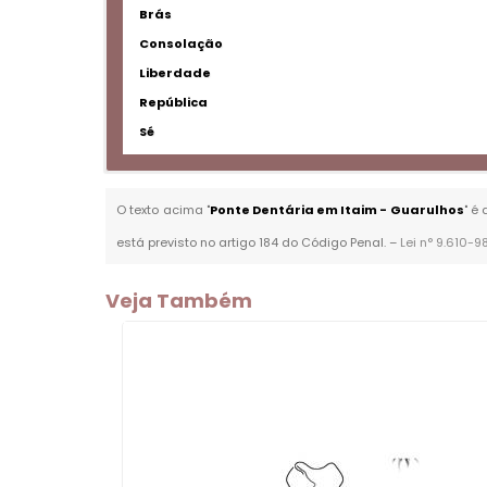
Brás
Consolação
Liberdade
República
Sé
O texto acima "
Ponte Dentária em Itaim - Guarulhos
" é
está previsto no artigo 184 do Código Penal. –
Lei n° 9.610-9
Veja Também