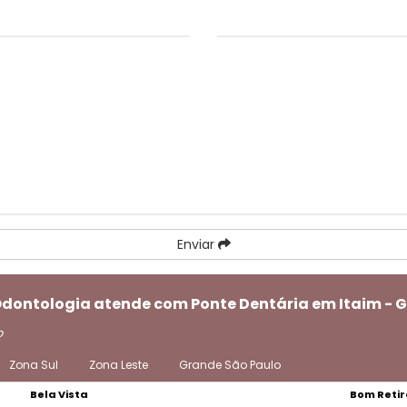
Enviar
 Odontologia atende com Ponte Dentária em Itaim - 
o
Zona Sul
Zona Leste
Grande São Paulo
Bela Vista
Bom Retir