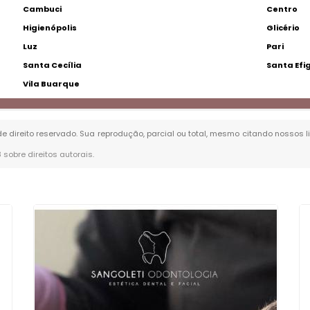
Cambuci
Centro
Higienópolis
Glicério
Luz
Pari
Santa Cecília
Santa Efi
Vila Buarque
 de direito reservado. Sua reprodução, parcial ou total, mesmo citando nossos l
8 sobre direitos autorais
.