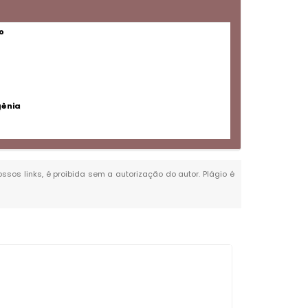
o
gênia
ossos links, é proibida sem a autorização do autor. Plágio é