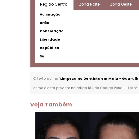
Região Central
Zona Norte
Zona Oeste
Aclimação
Brás
Consolação
Liberdade
República
Sé
O texto acima "
Limpeza no Dentista em Maia - Guarulh
crime e está previsto no artigo 184 do Código Penal. –
Lei n°
Veja Também