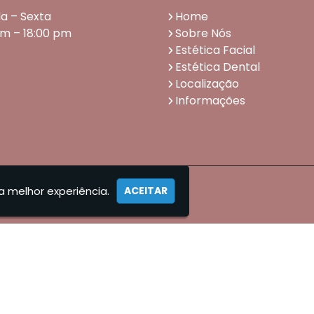
a – Sexta
Home
am – 18:00 pm
Sobre Nós
Estética Facial
Estética Dental
Localização
Informações
a melhor experiência.
ACEITAR