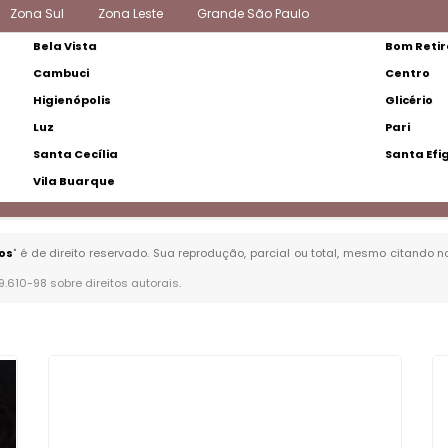
Zona Sul
Zona Leste
Grande São Paulo
Bela Vista
Bom Retir
Cambuci
Centro
Higienópolis
Glicério
Luz
Pari
Santa Cecília
Santa Efi
Vila Buarque
os
" é de direito reservado. Sua reprodução, parcial ou total, mesmo citando n
 9.610-98 sobre direitos autorais
.