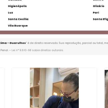
Higienópolis
Glicério
Luz
Pari
Santa Cecília
Santa Efi
Vila Buarque
Cima - Guarulhos
" é de direito reservado. Sua reprodução, parcial ou total,
 Penal. –
Lei n° 9.610-98 sobre direitos autorais
.