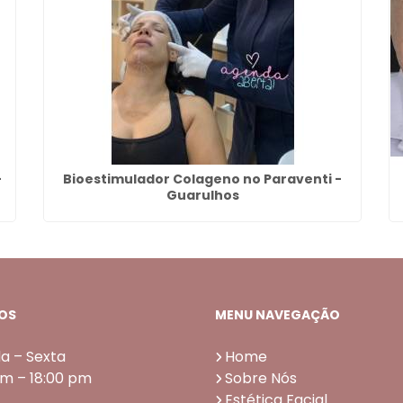
-
Bioestimulador Colageno no Paraventi -
Guarulhos
OS
MENU NAVEGAÇÃO
a – Sexta
Home
am – 18:00 pm
Sobre Nós
Estética Facial