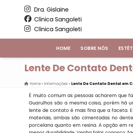
Dra. Gislaine
Clínica Sangoleti
Clínica Sangoleti
HOME
SOBRE NÓS
ESTÉT
Lente De Contato Den
Home
»
Informações
»
Lente De Contato Dental em 
É muito comum as pessoas acharem que fa
Guarulhos são a mesma coisa, porém há um
lente de contato é mais fina que a faceta
materiais, ambas são cimentadas no dent
porcelana quanto em resina. A opção em 
menor durabilidade. Venha falar conosco, f