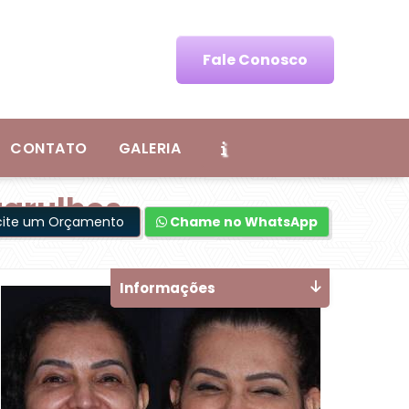
Fale Conosco
CONTATO
GALERIA
uarulhos
icite um Orçamento
Chame no WhatsApp
Informações