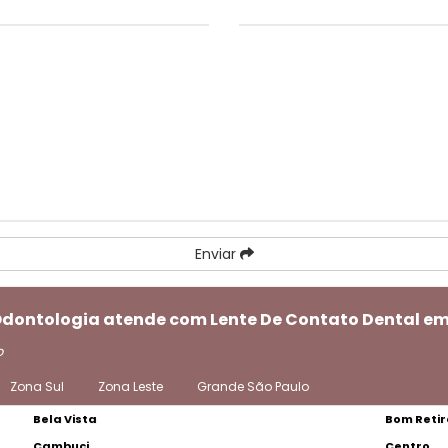
Enviar
 Odontologia atende com Lente De Contato Dental e
o
Zona Sul
Zona Leste
Grande São Paulo
Bela Vista
Bom Retir
Cambuci
Centro