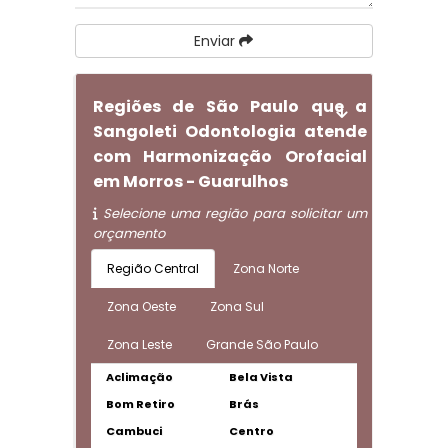
Enviar
Regiões de São Paulo que a
Sangoleti Odontologia atende
com Harmonização Orofacial
em Morros - Guarulhos
Selecione uma região para solicitar um
orçamento
Região Central
Zona Norte
Zona Oeste
Zona Sul
Zona Leste
Grande São Paulo
Aclimação
Bela Vista
Bom Retiro
Brás
Cambuci
Centro