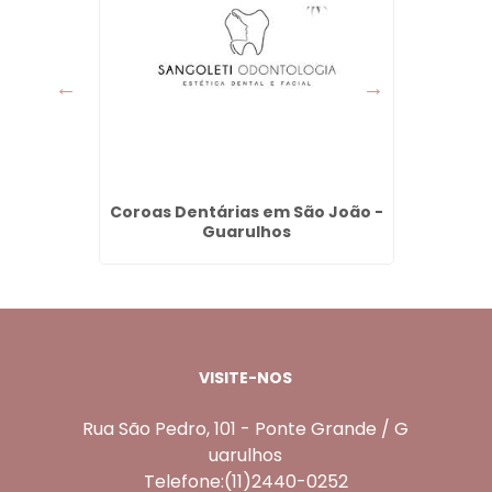
na em
Coroas Dentárias em São João -
Bioe
s
Guarulhos
Injetá
VISITE-NOS
Rua São Pedro, 101 - Ponte Grande / G
uarulhos
Telefone:(11)2440-0252