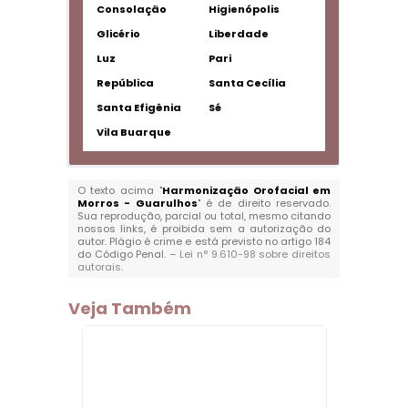
Consolação
Higienópolis
Glicério
Liberdade
Luz
Pari
República
Santa Cecília
Santa Efigênia
Sé
Vila Buarque
O texto acima "
Harmonização Orofacial em
Morros - Guarulhos
" é de direito reservado.
Sua reprodução, parcial ou total, mesmo citando
nossos links, é proibida sem a autorização do
autor. Plágio é crime e está previsto no artigo 184
do Código Penal. –
Lei n° 9.610-98 sobre direitos
autorais
.
Veja Também