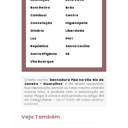
Bom Retiro
Brás
Cambuci
Centro
Consolação
Higienópolis
Glicério
Liberdade
Luz
Pari
República
Santa Cecília
Santa Efigênia
Sé
Vila Buarque
O texto acima "
Dentadura Fixa na Vila Rio de
Janeiro - Guarulhos
" é de direito reservado.
Sua reprodução, parcial ou total, mesmo citando
nossos links, é proibida sem a autorização do
autor. Plágio é crime e está previsto no artigo 184
do Código Penal. –
Lei n° 9.610-98 sobre direitos
autorais
.
Veja Também