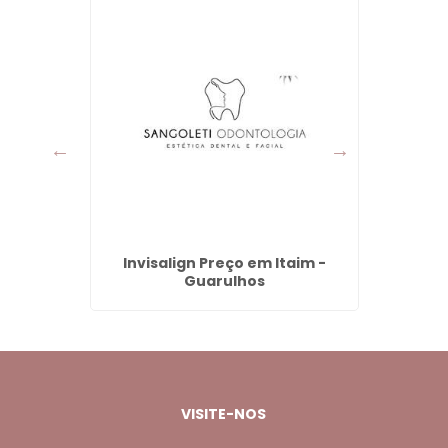
 Grande
Invisalign Preço em Itaim -
Denti
Guarulhos
VISITE-NOS