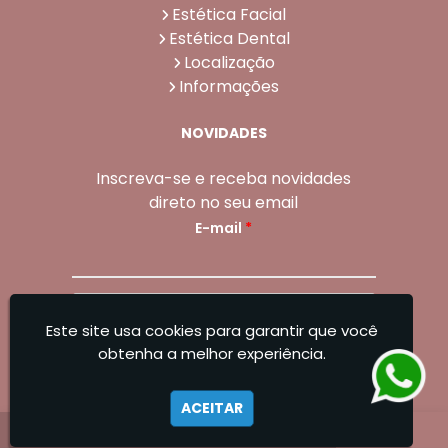
Estética Facial
Estética Dental
Localização
Informações
NOVIDADES
Inscreva-se e receba novidades
direto no seu email
E-mail
*
Enviar
Este site usa cookies para garantir que você
Sangoleti Odontologia - Estética Dental e
obtenha a melhor experiência.
Facial
ACEITAR