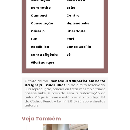
Bom Retiro
Brás
Cambuci
Centro
Consolação
Higienópolis
Glicério
Liberdade
Luz
Pari
República
Santa Cecília
Santa Efigênia
Sé
Vila Buarque
O texto acima "
Dentadura Superior em Porto
da Igreja - Guarulhos
" é de direito reservado.
Sua reprodução, parcial ou total, mesmo citando
nossos links, é proibida sem a autorização do
autor. Plágio é crime e está previsto no artigo 184
do Código Penal. –
Lei n° 9.610-98 sobre direitos
autorais
.
Veja Também