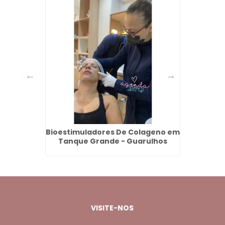
ser em
Bioestimuladores De Colageno em
Inv
Tanque Grande - Guarulhos
VISITE-NOS