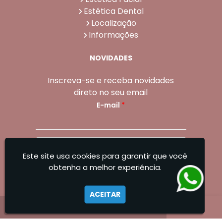
Estética Dental
Localização
Informações
NOVIDADES
Inscreva-se e receba novidades
direto no seu email
E-mail
*
Enviar
Este site usa cookies para garantir que você
Sangoleti Odontologia - Estética Dental e
obtenha a melhor experiência.
Facial
ACEITAR