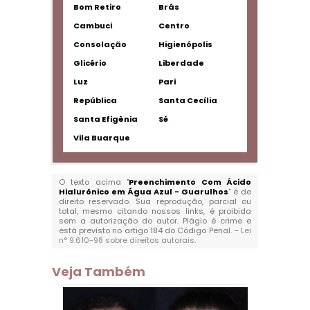
Bom Retiro
Brás
Cambuci
Centro
Consolação
Higienópolis
Glicério
Liberdade
Luz
Pari
República
Santa Cecília
Santa Efigênia
Sé
Vila Buarque
O texto acima "
Preenchimento Com Ácido
Hialurônico em Água Azul - Guarulhos
" é de
direito reservado. Sua reprodução, parcial ou
total, mesmo citando nossos links, é proibida
sem a autorização do autor. Plágio é crime e
está previsto no artigo 184 do Código Penal. –
Lei
n° 9.610-98 sobre direitos autorais
.
Veja Também