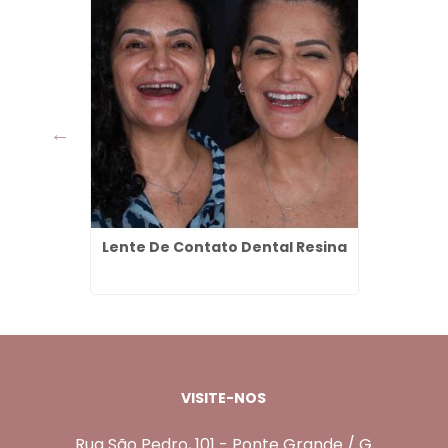
a Vila
Lente De Contato Dental Resina
Dent
s
Tá
VISITE-NOS
Rua São Pedro, 101 - Ponte Grande / G