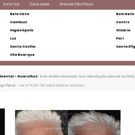
Zona Sul
Zona Leste
Grande São Paulo
Bela Vista
Bom Retir
Cambuci
Centro
Higienópolis
Glicério
Luz
Pari
Santa Cecília
Santa Efi
Vila Buarque
inental - Guarulhos
" é de direito reservado. Sua reprodução, parcial ou tot
igo Penal. –
Lei n° 9.610-98 sobre direitos autorais
.