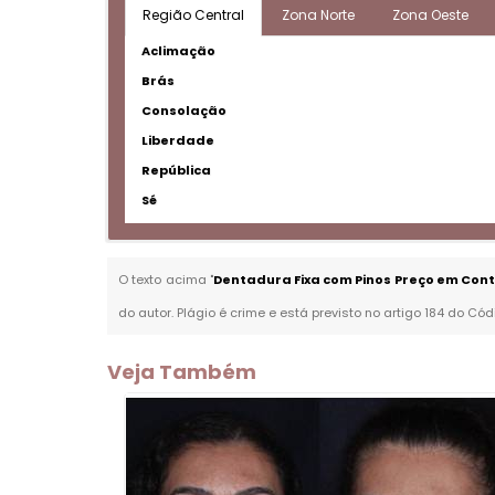
Região Central
Zona Norte
Zona Oeste
Aclimação
Brás
Consolação
Liberdade
República
Sé
O texto acima "
Dentadura Fixa com Pinos Preço em Cont
do autor. Plágio é crime e está previsto no artigo 184 do Cód
Veja Também