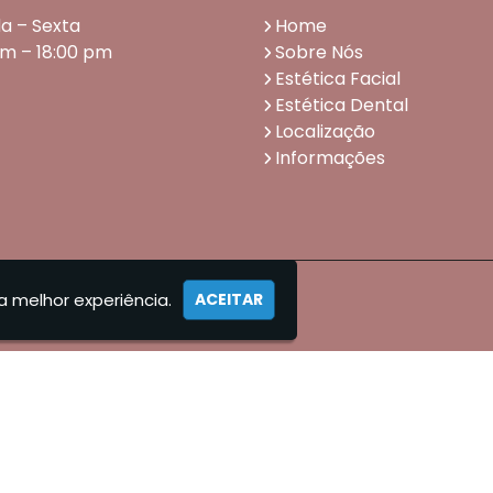
a – Sexta
Home
am – 18:00 pm
Sobre Nós
Estética Facial
Estética Dental
Localização
Informações
a melhor experiência.
ACEITAR