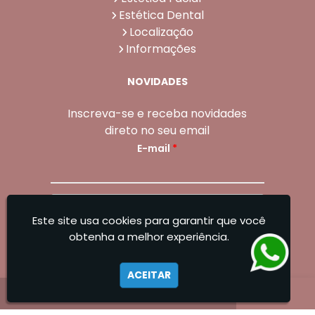
Estética Dental
Localização
Informações
NOVIDADES
Inscreva-se e receba novidades
direto no seu email
E-mail
*
Enviar
Este site usa cookies para garantir que você
Sangoleti Odontologia - Estética Dental e
obtenha a melhor experiência.
Facial
ACEITAR