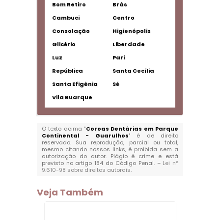
Bom Retiro
Brás
Cambuci
Centro
Consolação
Higienópolis
Glicério
Liberdade
Luz
Pari
República
Santa Cecília
Santa Efigênia
Sé
Vila Buarque
O texto acima "
Coroas Dentárias em Parque
Continental - Guarulhos
" é de direito
reservado. Sua reprodução, parcial ou total,
mesmo citando nossos links, é proibida sem a
autorização do autor. Plágio é crime e está
previsto no artigo 184 do Código Penal. –
Lei n°
9.610-98 sobre direitos autorais
.
Veja Também