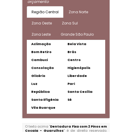
orçamento
Região Central
Zona Norte
Zona Oeste
Zona Sul
Zona Leste
Grande São Paulo
Aclimação
Bela Vista
Bom Retiro
Brás
Cambuci
Centro
Consolação
Higienópolis
Glicério
Liberdade
Luz
Pari
República
Santa Cecília
Santa Efigênia
Sé
Vila Buarque
O texto acima "
Dentadura Fixa com 2 Pinos em
Cocaia - Guarulhos
" é de direito reservado.