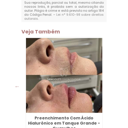
Sua reprodução, parcial ou total, mesmo citando
nossos links, é proibida sem a autorização do
autor. Plágio é crime e está previsto no artigo 184
do Código Penal. –
Lei n° 9.610-98 sobre direitos
autorais
.
Veja Também
na Vila
Preenchimento Com Ácido
Lente 
lhos
Hialurônico em Tanque Grande -