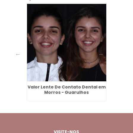
nos em
Valor Lente De Contato Dental em
Remove
os
Morros - Guarulhos
VISITE-NOS