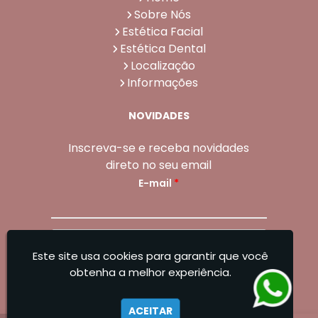
Sobre Nós
Estética Facial
Estética Dental
Localização
Informações
NOVIDADES
Inscreva-se e receba novidades
direto no seu email
E-mail
*
Enviar
Este site usa cookies para garantir que você
Sangoleti Odontologia - Estética Dental e
obtenha a melhor experiência.
Facial
ACEITAR