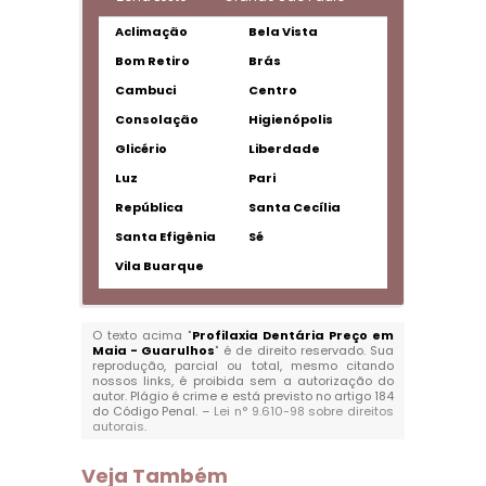
Aclimação
Bela Vista
Bom Retiro
Brás
Cambuci
Centro
Consolação
Higienópolis
Glicério
Liberdade
Luz
Pari
República
Santa Cecília
Santa Efigênia
Sé
Vila Buarque
O texto acima "
Profilaxia Dentária Preço em
Maia - Guarulhos
" é de direito reservado. Sua
reprodução, parcial ou total, mesmo citando
nossos links, é proibida sem a autorização do
autor. Plágio é crime e está previsto no artigo 184
do Código Penal. –
Lei n° 9.610-98 sobre direitos
autorais
.
Veja Também