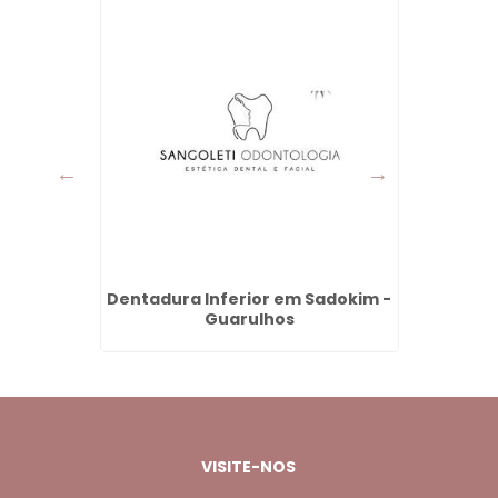
orro
Dentadura Inferior em Sadokim -
Preenc
s
Guarulhos
VISITE-NOS