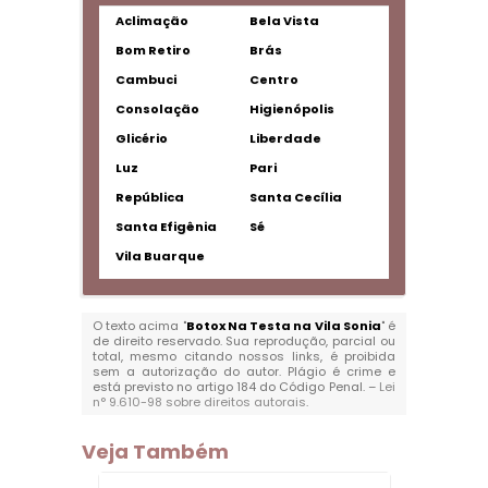
Aclimação
Bela Vista
Bom Retiro
Brás
Cambuci
Centro
Consolação
Higienópolis
Glicério
Liberdade
Luz
Pari
República
Santa Cecília
Santa Efigênia
Sé
Vila Buarque
O texto acima "
Botox Na Testa na Vila Sonia
" é
de direito reservado. Sua reprodução, parcial ou
total, mesmo citando nossos links, é proibida
sem a autorização do autor. Plágio é crime e
está previsto no artigo 184 do Código Penal. –
Lei
n° 9.610-98 sobre direitos autorais
.
Veja Também