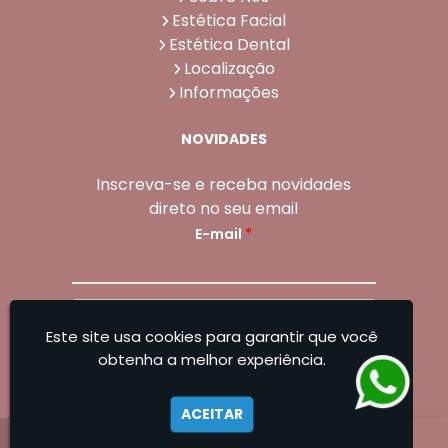
Estética Facial
Estética Dental
Localização
Informações
NOVIDADES
Inscreva-se e receba novidades
direto no seu email
E-mail
*
Enviar
Este site usa cookies para garantir que você
Sangoleti Odontologia - Estética Dental e
obtenha a melhor experiência.
Facial
ACEITAR