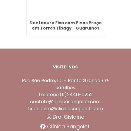
Barros -
Dentadura Fixa com Pinos Preço
Clarea
em Torres Tibagy - Guarulhos
VISITE-NOS
Rua São Pedro, 101 - Ponte Grande / G
uarulhos
Telefone:(11)2440-0252
contato@clinicasangoleti.com
financeiro@clinicasangoleti.com
Dra. Gislaine
Clínica Sangoleti