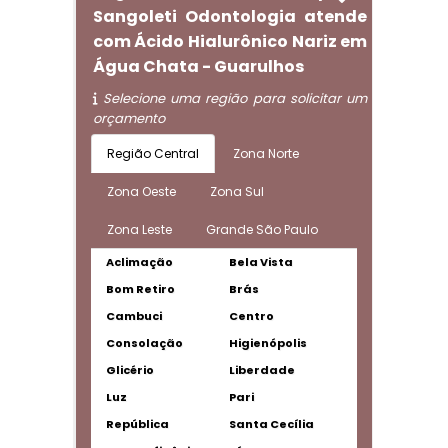
Sangoleti Odontologia atende
com Ácido Hialurônico Nariz em
Água Chata - Guarulhos
Selecione uma região para solicitar um
orçamento
Região Central
Zona Norte
Zona Oeste
Zona Sul
Zona Leste
Grande São Paulo
Aclimação
Bela Vista
Bom Retiro
Brás
Cambuci
Centro
Consolação
Higienópolis
Glicério
Liberdade
Luz
Pari
República
Santa Cecília