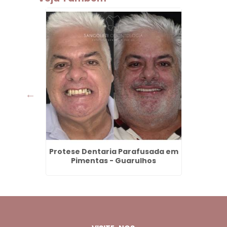
ser na
Protese Dentaria Parafusada em
Invisa
os
Pimentas - Guarulhos