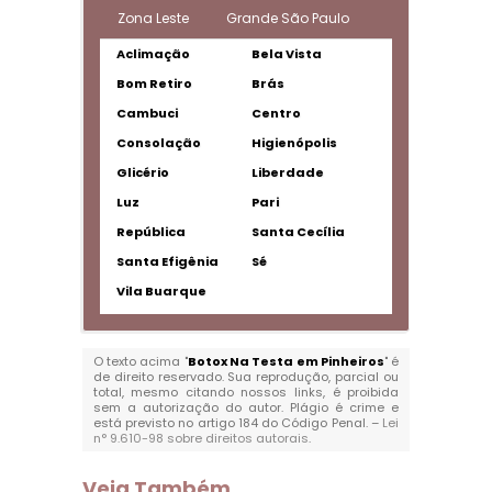
Zona Leste
Grande São Paulo
Aclimação
Bela Vista
Bom Retiro
Brás
Cambuci
Centro
Consolação
Higienópolis
Glicério
Liberdade
Luz
Pari
República
Santa Cecília
Santa Efigênia
Sé
Vila Buarque
O texto acima "
Botox Na Testa em Pinheiros
" é
de direito reservado. Sua reprodução, parcial ou
total, mesmo citando nossos links, é proibida
sem a autorização do autor. Plágio é crime e
está previsto no artigo 184 do Código Penal. –
Lei
n° 9.610-98 sobre direitos autorais
.
Veja Também