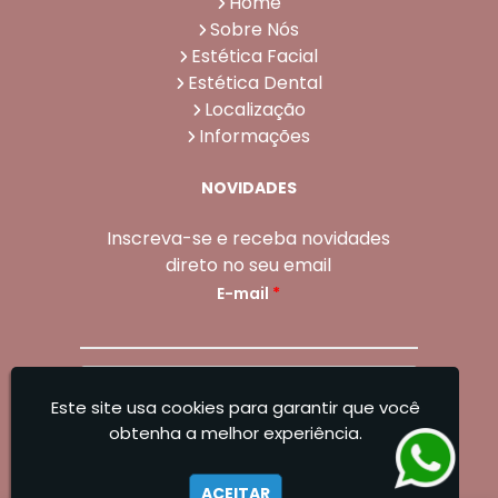
Home
Sobre Nós
Estética Facial
Estética Dental
Localização
Informações
NOVIDADES
Inscreva-se e receba novidades
direto no seu email
E-mail
*
Enviar
Este site usa cookies para garantir que você
Sangoleti Odontologia - Estética Dental e
obtenha a melhor experiência.
Facial
ACEITAR