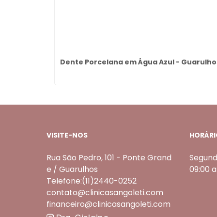
nos Preço
Dente Porcelana em Água Azul - Guarulho
VISITE-NOS
HORÁRI
Rua São Pedro, 101 - Ponte Grand
Segund
e / Guarulhos
09:00 
Telefone:(11)2440-0252
contato@clinicasangoleti.com
financeiro@clinicasangoleti.com