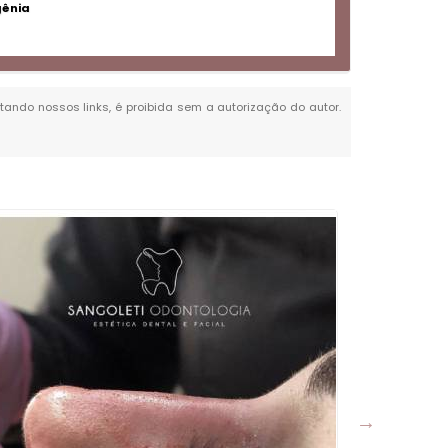
gênia
itando nossos links, é proibida sem a autorização do autor.