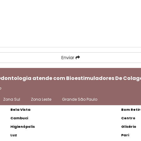
Enviar
 Odontologia atende com Bioestimuladores De Colag
o
Zona Sul
Zona Leste
Grande São Paulo
Bela Vista
Bom Retir
Cambuci
Centro
Higienópolis
Glicério
Luz
Pari