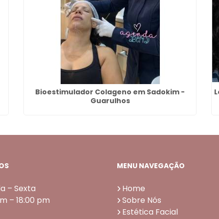
Bioestimulador Colageno em Sadokim -
L
Guarulhos
OS
MENU NAVEGAÇÃO
a – Sexta
Home
am – 18:00 pm
Sobre Nós
Estética Facial