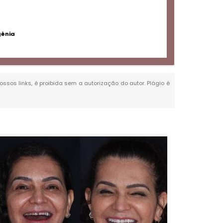
gênia
ossos links, é proibida sem a autorização do autor. Plágio é