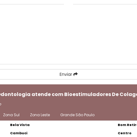
Enviar
 Odontologia atende com Bioestimuladores De Cola
o
Zona Sul
Zona Leste
Grande São Paulo
Bela Vista
Bom Retir
Cambuci
Centro