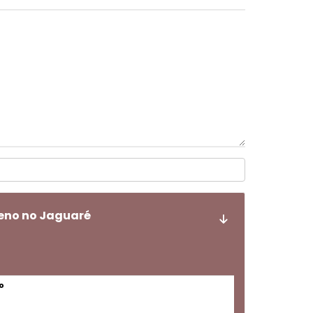
geno no Jaguaré
o