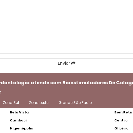
Enviar
 Odontologia atende com Bioestimuladores De Colage
o
Zona Sul
Zona Leste
Grande São Paulo
Bela Vista
Bom Retir
Cambuci
Centro
Higienópolis
Glicério