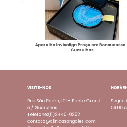
ônico em
Aparelho Invisalign Preço em Bonsucesso 
os
Guarulhos
VISITE-NOS
HORÁRI
Rua São Pedro, 101 - Ponte Grand
Segund
e / Guarulhos
09:00 
Telefone:(11)2440-0252
contato@clinicasangoleti.com