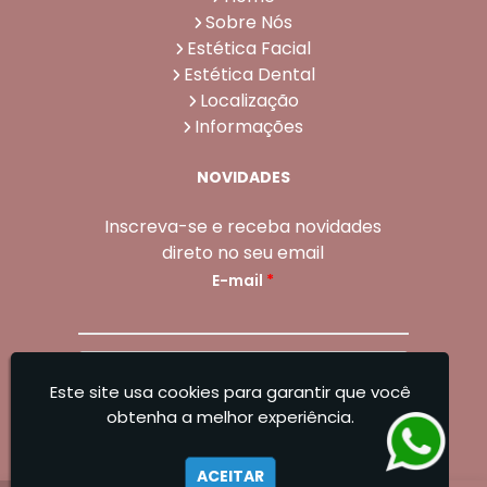
Sobre Nós
Estética Facial
Estética Dental
Localização
Informações
NOVIDADES
Inscreva-se e receba novidades
direto no seu email
E-mail
*
Enviar
Este site usa cookies para garantir que você
Sangoleti Odontologia - Estética Dental e
obtenha a melhor experiência.
Facial
ACEITAR