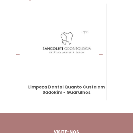
onte
Limpeza Dental Quanto Custa em
Dentad
s
Sadokim - Guarulhos
no Pa
VISITE-NOS