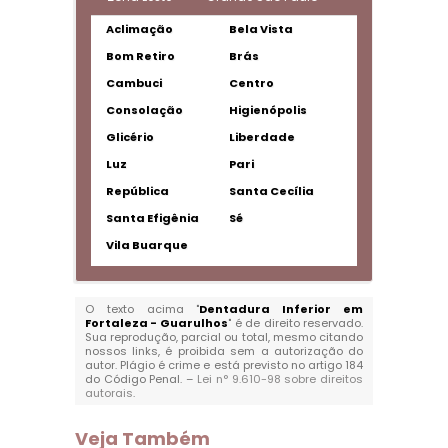
Aclimação
Bela Vista
Bom Retiro
Brás
Cambuci
Centro
Consolação
Higienópolis
Glicério
Liberdade
Luz
Pari
República
Santa Cecília
Santa Efigênia
Sé
Vila Buarque
O texto acima "
Dentadura Inferior em
Fortaleza - Guarulhos
" é de direito reservado.
Sua reprodução, parcial ou total, mesmo citando
nossos links, é proibida sem a autorização do
autor. Plágio é crime e está previsto no artigo 184
do Código Penal. –
Lei n° 9.610-98 sobre direitos
autorais
.
Veja Também