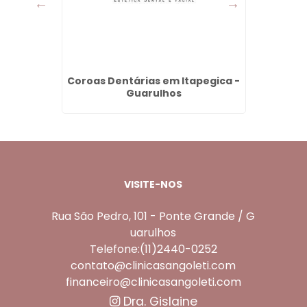
Tanque
Coroas Dentárias em Itapegica -
Den
s
Guarulhos
F
VISITE-NOS
Rua São Pedro, 101 - Ponte Grande / G
uarulhos
Telefone:(11)2440-0252
contato@clinicasangoleti.com
financeiro@clinicasangoleti.com
Dra. Gislaine