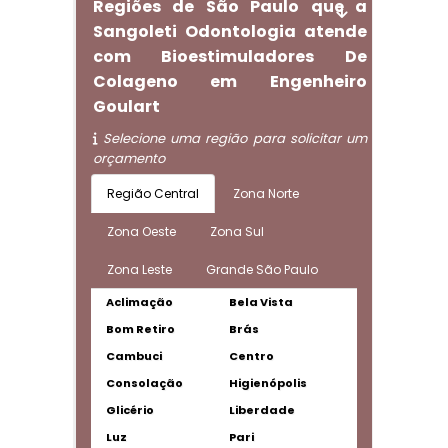
Regiões de São Paulo que a
Sangoleti Odontologia atende
com Bioestimuladores De
Colageno em Engenheiro
Goulart
Selecione uma região para solicitar um
orçamento
Região Central
Zona Norte
Zona Oeste
Zona Sul
Zona Leste
Grande São Paulo
Aclimação
Bela Vista
Bom Retiro
Brás
Cambuci
Centro
Consolação
Higienópolis
Glicério
Liberdade
Luz
Pari