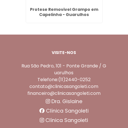
nal -
Protese Removivel Grampo em
Dentad
Capelinha - Guarulhos
VISITE-NOS
Rua São Pedro, 101 - Ponte Grande / G
uarulhos
Telefone:(11)2440-0252
contato@clinicasangoleti.com
financeiro@clinicasangoleti.com
Dra. Gislaine
Clínica Sangoleti
Clínica Sangoleti