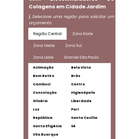
Colageno em Cidade Jardim
Selecione uma região para solicitar um
orçamento
Região Central
Zona Norte
Zona Oeste
Zona Sul
Zona Leste
Grande São Paulo
Aclimação
Bela Vista
Bom Retiro
Brás
Cambuci
Centro
Consolação
Higienópolis
Glicério
Liberdade
Luz
Pari
República
Santa Cecília
Santa Efigênia
Sé
Vila Buarque