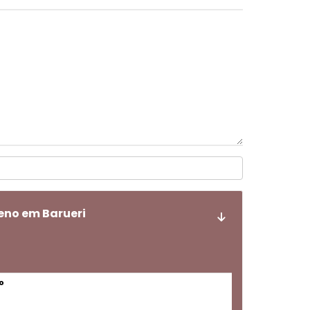
eno em Barueri
o