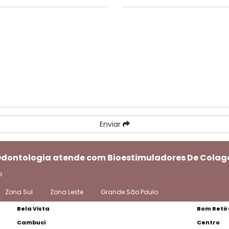
Enviar
 Odontologia atende com Bioestimuladores De Colag
o
Zona Sul
Zona Leste
Grande São Paulo
Bela Vista
Bom Retir
Cambuci
Centro