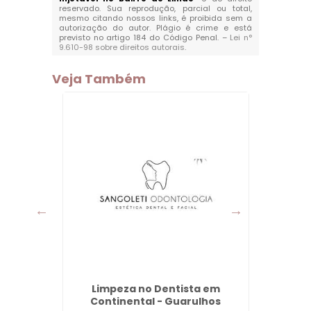
reservado. Sua reprodução, parcial ou total,
mesmo citando nossos links, é proibida sem a
autorização do autor. Plágio é crime e está
previsto no artigo 184 do Código Penal. –
Lei n°
9.610-98 sobre direitos autorais
.
Veja Também
ta em
Limpeza no Dentista em
Faceta
hos
Continental - Guarulhos