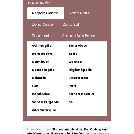
orçamento
Região Central
Zona Norte
Zona Oeste
Zona Sul
Zona Leste
Grande São Paulo
Aclimação
Bela Vista
Bom Retiro
Brás
Cambuci
Centro
Consolação
Higienópolis
Glicério
Liberdade
Luz
Pari
República
Santa Cecília
Santa Efigênia
Sé
Vila Buarque
O texto acima "
Bioestimulador De Colágeno
Injetável no Bairro do Limão
" é de direito