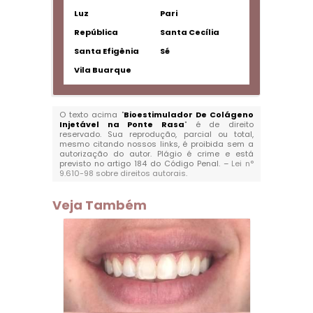
Luz
Pari
República
Santa Cecília
Santa Efigênia
Sé
Vila Buarque
O texto acima "
Bioestimulador De Colágeno
Injetável na Ponte Rasa
" é de direito
reservado. Sua reprodução, parcial ou total,
mesmo citando nossos links, é proibida sem a
autorização do autor. Plágio é crime e está
previsto no artigo 184 do Código Penal. –
Lei n°
9.610-98 sobre direitos autorais
.
Veja Também