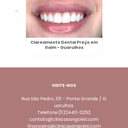
ampo em
Clareamento Dental Preço em
Dent
lhos
Itaim - Guarulhos
Tan
VISITE-NOS
Rua São Pedro, 101 - Ponte Grande / G
uarulhos
Telefone:(11)2440-0252
contato@clinicasangoleti.com
financeiro@clinicasangoleti.com