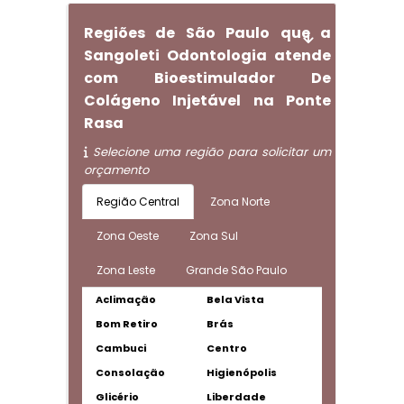
Regiões de São Paulo que a
Sangoleti Odontologia atende
com Bioestimulador De
Colágeno Injetável na Ponte
Rasa
Selecione uma região para solicitar um
orçamento
Região Central
Zona Norte
Zona Oeste
Zona Sul
Zona Leste
Grande São Paulo
Aclimação
Bela Vista
Bom Retiro
Brás
Cambuci
Centro
Consolação
Higienópolis
Glicério
Liberdade