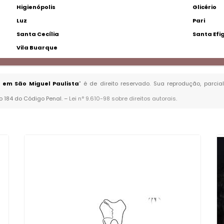
Higienópolis
Glicério
Luz
Pari
Santa Cecília
Santa Efi
Vila Buarque
 em São Miguel Paulista
" é de direito reservado. Sua reprodução, parci
go 184 do Código Penal. –
Lei n° 9.610-98 sobre direitos autorais
.