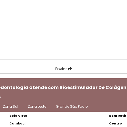
Enviar
 Odontologia atende com Bioestimulador De Colágeno
o
Zona Sul
Zona Leste
Grande São Paulo
Bela Vista
Bom Retir
Cambuci
Centro