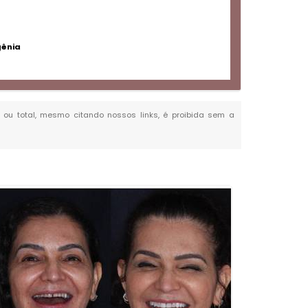
gênia
al ou total, mesmo citando nossos links, é proibida sem a