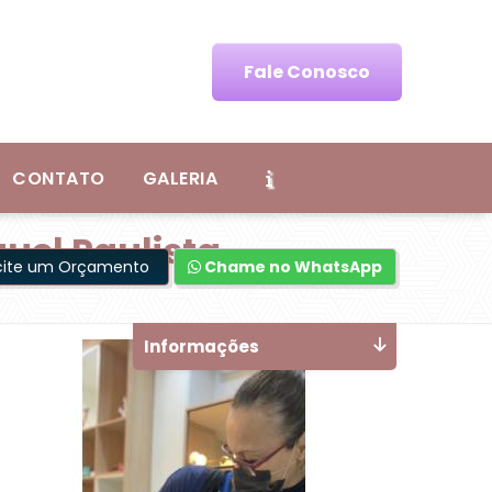
Fale Conosco
CONTATO
GALERIA
uel Paulista
icite um Orçamento
Chame no WhatsApp
Informações